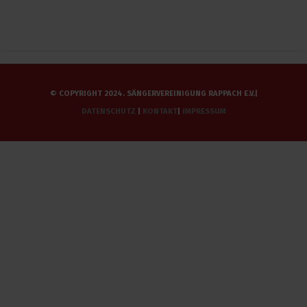
© COPYRIGHT 2024. SÄNGERVEREINIGUNG RAPPACH E.V.|
DATENSCHUTZ
|
KONTAKT
|
IMPRESSUM