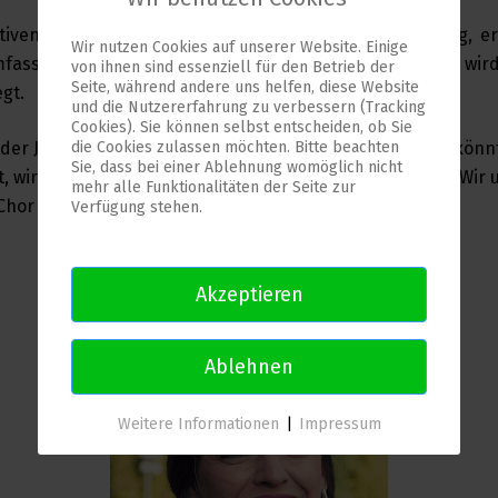
ativen Solmisation und deren erlebnishaften Umsetzung, e
Wir nutzen Cookies auf unserer Website. Einige
mfassenden musikalischen Verständnis. Großer Wert wir
von ihnen sind essenziell für den Betrieb der
Seite, während andere uns helfen, diese Website
gt.
und die Nutzererfahrung zu verbessern (Tracking
Cookies). Sie können selbst entscheiden, ob Sie
oder Jugendliche die sich fürs Singen interessieren und k
die Cookies zulassen möchten. Bitte beachten
Sie, dass bei einer Ablehnung womöglich nicht
st, wir wollen sie euch nicht wegnehmen oder abwerben. Wir
mehr alle Funktionalitäten der Seite zur
hor zu schaffen.
Verfügung stehen.
Akzeptieren
Dozentin und Chorleitung
Ablehnen
Weitere Informationen
|
Impressum