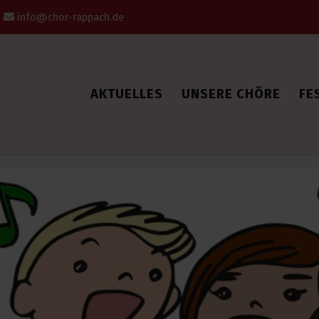
1
info@chor-rappach.de
AKTUELLES
UNSERE CHÖRE
FE