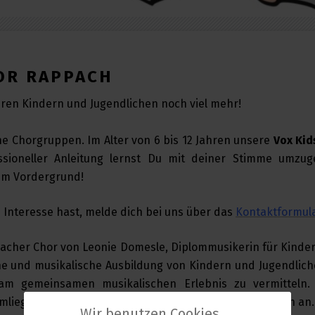
OR RAPPACH
en Kindern und Jugendlichen noch viel mehr!
che Chorgruppen. Im Alter von 6 bis 12 Jahren unsere
Vox Kid
sioneller Anleitung
lernst Du
mit deiner Stimme umzug
im Vordergrund
!
u Interesse hast, melde dich bei uns über das
Kontaktformul
pacher Chor von Leonie Domesle, Diplommusikerin für Kinder
iche und musikalische Ausbildung von Kindern und Jugendlic
m gemeinsamen musikalischen Erlebnis zu vermitteln.
umliegenden Grundschulen und weiterführenden Schulen an.
Wir benutzen Cookies