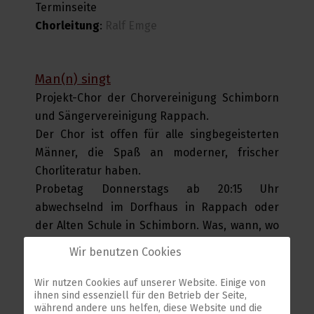
Terminseite
Chorleitung
:
Ralf Emge
Man(n) singt
Projekt-Chor der Chorvereinigung Schimborn
und Sängervereinigung Rappach.
Der Chor ist offen für alle singbegeisterten
Männer, die Spaß an moderner, frischer
Chorliteratur haben.
Probetag Donnerstags ab 20:15 Uhr
abwechselnd im Dorfhaus in Rappach oder
der Alten Schule in Schimborn. Was, wann, wo
findest du unter den aktuellen Terminen.
Wir benutzen Cookies
Chorleitung
:
Ralf Emge
Wir nutzen Cookies auf unserer Website. Einige von
ihnen sind essenziell für den Betrieb der Seite,
während andere uns helfen, diese Website und die